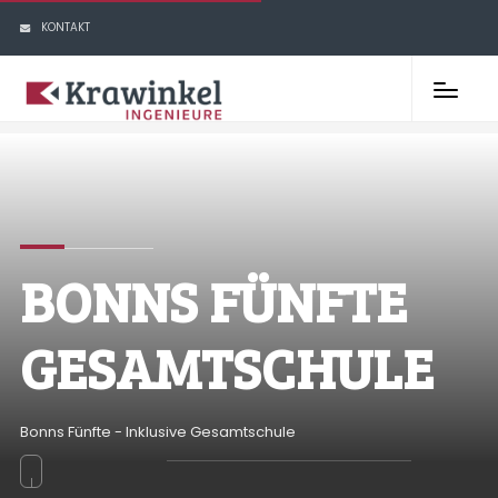
KONTAKT
BONNS FÜNFTE
GESAMTSCHULE
Bonns Fünfte - Inklusive Gesamtschule