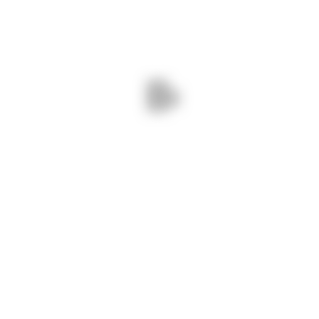
PREV - BONNS FÜNFTE
NEXT - WIN WIN TOWERS IM
GESAMTSCHULE
MEDIENHAFEN DÜSSELDORF
ÜBER UNS